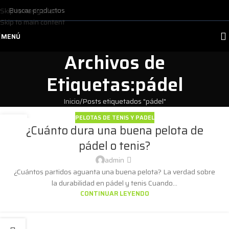
Skip to navigation
Skip to main content
MENÚ
Archivos de
Etiquetas:pádel
Inicio
Posts etiquetados "pádel"
PELOTAS DE TENIS Y PADEL
30
¿Cuánto dura una buena pelota de
ABR
pádel o tenis?
admin
¿Cuántos partidos aguanta una buena pelota? La verdad sobre
la durabilidad en pádel y tenis Cuando...
CONTINUAR LEYENDO