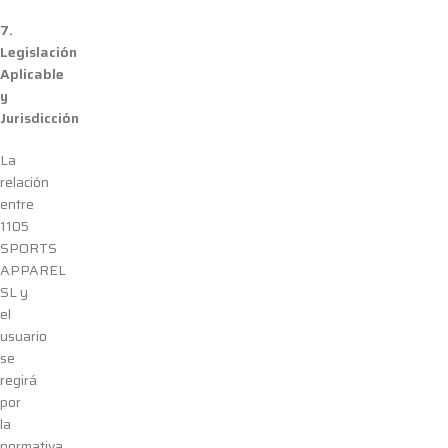
7.
Legislación
Aplicable
y
Jurisdicción
La
relación
entre
1105
SPORTS
APPAREL
SL
y
el
usuario
se
regirá
por
la
normativa