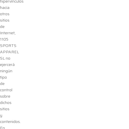
hipervínculos
hacia
otros
sitios
de
Internet,
1105
SPORTS
APPAREL
SL
no
ejercerá
ningún
tipo
de
control
sobre
dichos
sitios
y
contenidos.
En