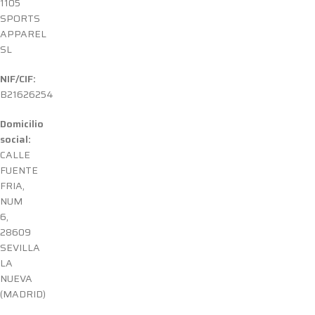
1105
SPORTS
APPAREL
SL
NIF/
CIF:
B21626254
Domicilio
social:
CALLE
FUENTE
FRIA,
NUM
6,
28609
SEVILLA
LA
NUEVA
(MADRID)