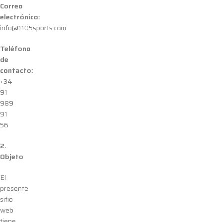
Correo
electrónico:
info@1105sports.com
Teléfono
de
contacto:
+34
91
989
91
56
2.
Objeto
El
presente
sitio
web
tiene