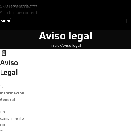
Skip to navigation
Skip to main content
MENÚ
Aviso legal
Inicio
Aviso legal
📄
Aviso
Legal
1.
Información
General
En
cumplimiento
con