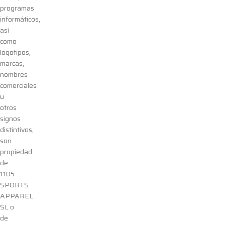
programas
informáticos,
así
como
logotipos,
marcas,
nombres
comerciales
u
otros
signos
distintivos,
son
propiedad
de
1105
SPORTS
APPAREL
SL
o
de