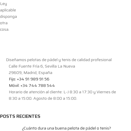
Ley
aplicable
disponga
otra
cosa.
Diseñamos pelotas de pádel y tenis de calidad profesional
Calle Fuente Fría 6, Sevilla La Nueva
29609, Madrid, España
Fijo: +34 91 989 91 56
Móvil: +34 744 788 544
Horario de atención al cliente: L-J 8:30 a 17:30 y Viernes de
8:30 a 15:00. Agosto de 8:00 a 15:00.
POSTS RECIENTES
¿Cuánto dura una buena pelota de pádel o tenis?