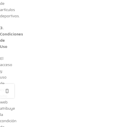
de
artículos
deportivos.
3.
Condiciones
de
Uso
El
acceso
y
uso
de
este
sitio
web
atribuye
la
condición